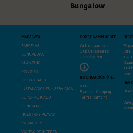
Bungalow
MAPA WEB
SOBRE CAMPINGRED
DIRE
PARCELAS
Web corporativa
Playa
Club Campingred
Ctra.
BUNGALOWS
CampingTour
1873
Spain
GLAMPING
Telé
PISCINAS
mail.
INFORMACIÓN ÚTIL
RESTAURANTE
REGI
Videos
INSTALACIONES Y SERVICIOS
RTA:
Plano del Camping
SUPERMERCADO
Tarifas Camping
Categ
KONOKONO
Modal
NUESTRAS PLAYAS
ANIMACIÓN
VISITAS DE INTERÉS