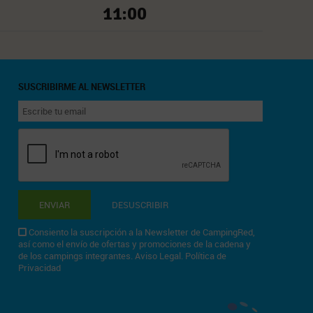
11:00
SUSCRIBIRME AL NEWSLETTER
ENVIAR
DESUSCRIBIR
Consiento la suscripción a la Newsletter de CampingRed,
así como el envío de ofertas y promociones de la cadena y
de los campings integrantes.
Aviso Legal
.
Política de
Privacidad