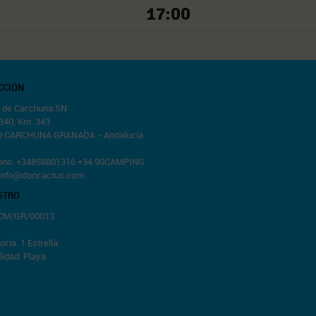
17:00
CCIÓN
 de Carchuna SN
 340, Km. 343
0 CARCHUNA GRANADA - Andalucía
fono. +34858801316 +34 90CAMPING
info@doncactus.com
STRO
 CM/GR/00013
oría. 1 Estrella
idad. Playa