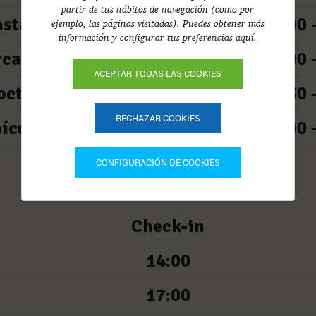
partir de tus hábitos de navegación (como por
asta 13 octubre)
11:00 
ejemplo, las páginas visitadas). Puedes obtener más
información y configurar tus preferencias aquí.
rcado
09:00 
ACEPTAR TODAS LAS COOKIES
octurno
00:30 
RECHAZAR COOKIES
ículos
08:00 
CONFIGURACIÓN DE COOKIES
Check-in
14:00
17:00