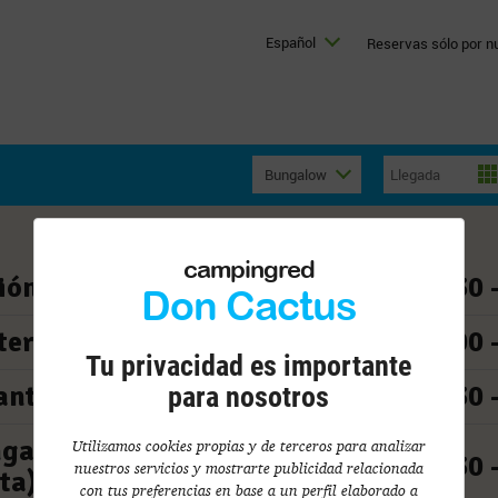
Español
Reservas sólo por nu
Bungalow
campingred
ión
08:30 
Don Cactus
tería
08:00 
Tu privacidad es importante
ante
13:30 
para nosotros
nganica
Utilizamos cookies propias y de terceros para analizar
10:30 
nuestros servicios y mostrarte publicidad relacionada
ta)
con tus preferencias en base a un perfil elaborado a