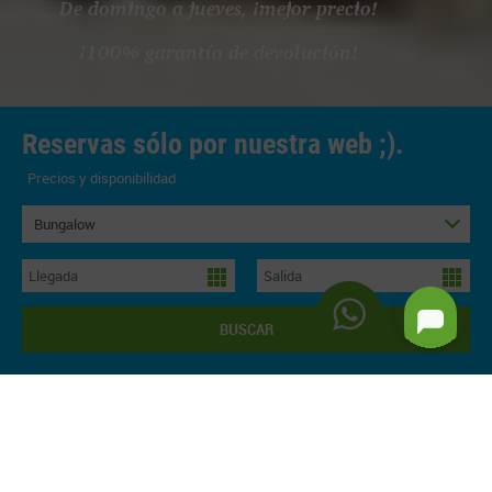
De domingo a jueves, ¡mejor precio!
¡100% garantía de devolución!
Reservas sólo por nuestra web ;).
Precios y disponibilidad
Bungalow
BUSCAR