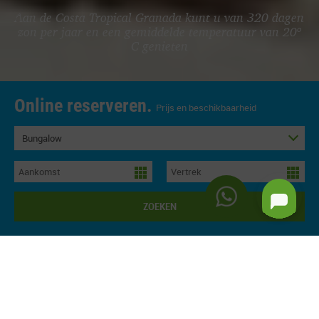
Aan de Costa Tropical Granada kunt u van 320 dagen
zon per jaar en een gemiddelde temperatuur van 20º
C genieten
Online reserveren.
Prijs en beschikbaarheid
Bungalow
ZOEKEN