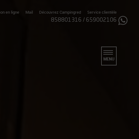
on en ligne
Mail
Découvrez Campingred
Service clientèle
858801316
/
659002106
MENU